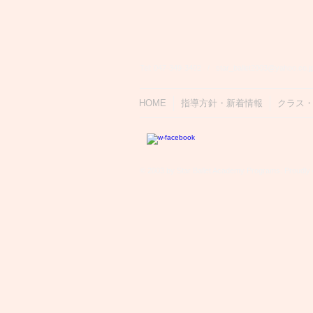
Tel: 047-349-3402 /
star_ballet2003@yahoo.co.j
HOME
指導方針・新着情報
クラス
© 2003 by Star Ballet Academy Programs.
Proudly 